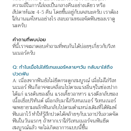
ความถี่ในการใส่ลงเป็นกลางคืนอย่างเดียว
หรือ
สัปดาห์และ
4-5
คืน
โดยขึ้นอยู่กับเคสนะครับ
เราต้อง
ใส่นานแค่ไหนอย่างไร
สอบถามหมอจัดฟันของเราดู
นะครับ
คำถามที่พบบ่อย
ที่นี้เราจะมาตอบคำถามที่พบกันได้บ่อยๆเกี่ยวกับรีเท
นเนอร์ครับ
Q:
ทำไมเมื่อไม่ใส่รีเทนเนอร์หลายๆวัน
กลับมาใส่ถึง
ปวดฟัน
A:
เนื่องจากฟันยังไม่ยึดกระดูกสมบูรณ์
เมื่อไม่ใส่รีเท
นเนอร์
ฟันก็อาจจะเคลื่อนไปตามแรงอื่นๆในช่องปาก
ได้แก่
แรงดันของลิ้น
แรงเคี้ยวอาหาร
แรงดึงกลับของ
เนื้อเยื่อปริทันต์
เมื่อกลับมาใส่รีเทนเนอร์
รีเทนเนอร์
จะพยายามผลักฟันกลับไปตามตำแหน่งเดิมที่ได้พิมพ์
ฟันเอาไว้
ทำให้รู้สึกปวดได้คล้ายๆกับเวลาปรับลวดจัด
ฟันในวันแรกๆ
ถ้าหากเราใส่รีเทนเนอร์จนฟันยึด
สมบูรณ์แล้ว
จะไม่เกิดอาการแบบนี้ขึ้น