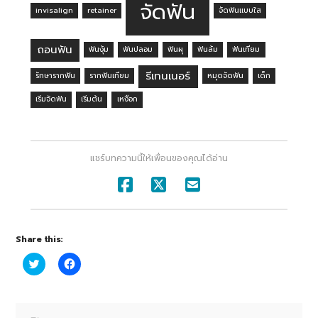
จัดฟัน
invisalign
retainer
จัดฟันแบบใส
ถอนฟัน
ฟันงุ้ม
ฟันปลอม
ฟันผุ
ฟันล้ม
ฟันเทียม
รีเทนเนอร์
รักษารากฟัน
รากฟันเทียม
หมุดจัดฟัน
เด็ก
เริ่มจัดฟัน
เริ่มต้น
เหงือก
แชร์บทความนี้ให้เพื่อนของคุณได้อ่าน
Share this:
Click
Click
to
to
share
share
on
on
Twitter
Facebook
(Opens
(Opens
in
in