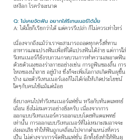
เหงือก โรครำมะนาด
Q:
ไม่เคยจัดฟัน
อยากใส่รีเทนเนอร์ได้มั้ย
A: ได้มั้ยก็เรียกว่าได้ แต่ควรรึเปล่า ก็ไม่ควรเท่าไหร่
เนื่องจากถึงแม้ว่าเราจะสามารถถอดทุกครั้งที่ทาน
อาหารและแปรงฟันเพื่อที่ได้แปรงฟันได้ง่าย แต่การใส่
รีเทนเนอร์ก็ยังรบกวนกระบวนการทำความสะอาดฟัน
ด้วยตัวเองของร่างกายอย่างเช่น การถูฟันของลิ้น การ
ไหลของน้ำลาย อยู่บ้าง ซึ่งก็จะเพิ่มโอกาสเกิดฟันผุขึ้น
บ้าง และตัวรีเทนเนอร์เองก็ไม่ได้ก่อให้เกิดประโยชน์
ใดๆกับคนไข้แม้แต่น้อย
ยิ่งบางคนไปทำรีเทนเนอร์แฟชั่น หรือกับทันตแพทย์
เถื่อน ยิ่งไม่สมควรอย่างยิ่งครับ เนื่องจากการ
ออกแบบรีเทนเนอร์ควรออกแบบโดยทันตแพทย์
เท่านั้น การออกแบบรีเทนเนอร์ที่ไม่เหมาะสมอาจจะ
ส่งผลเสีย ทำให้ฟันถูกเคลื่อนไปจากตำแหน่งที่ควร
เป็น ไม่ต่างจากการจัดฟันแฟชั่น อีกทั้งยังทำให้ฟันผุ