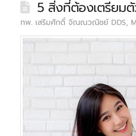
5 สิ่งที่ต้องเตรียมต
ทพ. เสริมศักดิ์ จิณณวณิชย์ DDS, 